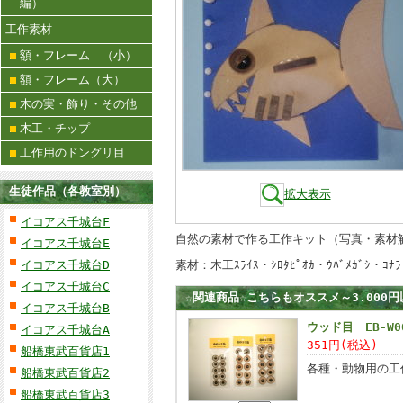
編）
工作素材
額・フレーム （小）
額・フレーム（大）
木の実・飾り・その他
木工・チップ
工作用のドングリ目
生徒作品（各教室別）
拡大表示
イコアス千城台F
自然の素材で作る工作キット（写真・素材
イコアス千城台E
イコアス千城台D
素材：木工ｽﾗｲｽ・ｼﾛﾀﾋﾟｵｶ・ｳﾊﾞﾒｶﾞｼ・ｺﾅ
イコアス千城台C
☆関連商品☆こちらもオススメ～3.000
イコアス千城台B
ウッド目 EB-W0
イコアス千城台A
351円(税込)
船橋東武百貨店1
各種・動物用の工
船橋東武百貨店2
船橋東武百貨店3