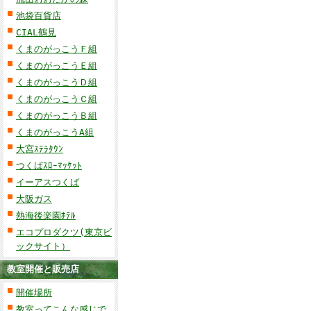
池袋百貨店
CIAL鶴見
くまのがっこうＦ組
くまのがっこうＥ組
くまのがっこうＤ組
くまのがっこうＣ組
くまのがっこうＢ組
くまのがっこうA組
大宮ｽﾃﾗﾀｳﾝ
つくばｽﾛｰﾏｯｹｯﾄ
イーアスつくば
大阪ガス
熱海後楽園ﾎﾃﾙ
エコプロダクツ(東京ビ
ックサイト）
教室開催と販売店
開催場所
教室ってこんな感じで