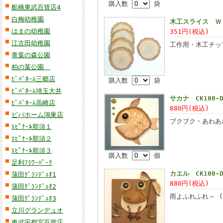
購入数
袋
船橋東武百貨店4
白梅幼稚園
木工スライス ＷＤ
はまの幼稚園
351円(税込)
江古田幼稚園
工作用・木工チッ
青葉の森公園
柏の葉公園
ﾋﾞﾊﾞﾎｰﾑ三郷店
購入数
袋
ﾋﾞﾊﾞﾎｰﾑ埼玉大井
サカナ CK100-
ﾋﾞﾊﾞﾎｰﾑ高崎店
880円(税込)
ビバホーム鴻巣店
ブクブク・あわあわ
ｴﾋﾟﾅｰﾙ那須１
ｴﾋﾟﾅｰﾙ那須２
ｴﾋﾟﾅｰﾙ那須３
購入数
個
足利ﾌﾗﾜｰﾊﾟｰｸ
カエル CK100-D
蒲田ｸﾞﾗﾝﾃﾞｭｵ1
880円(税込)
蒲田ｸﾞﾗﾝﾃﾞｭｵ2
雨よふれふれ～ (
蒲田ｸﾞﾗﾝﾃﾞｭｵ3
立川グランデュオ
東武宇都宮百貨店