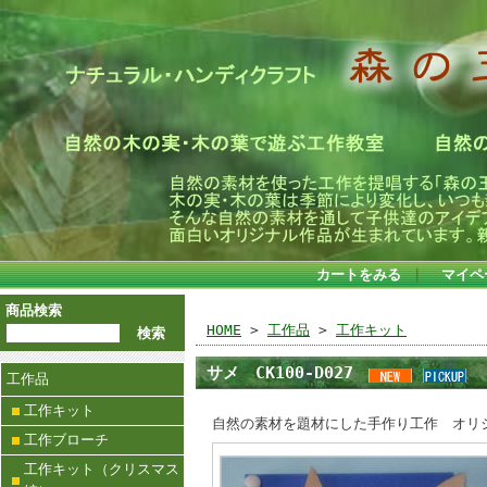
カートをみる
｜
マイペ
商品検索
HOME
>
工作品
>
工作キット
サメ CK100-D027
工作品
工作キット
自然の素材を題材にした手作り工作 オリ
工作ブローチ
工作キット（クリスマス