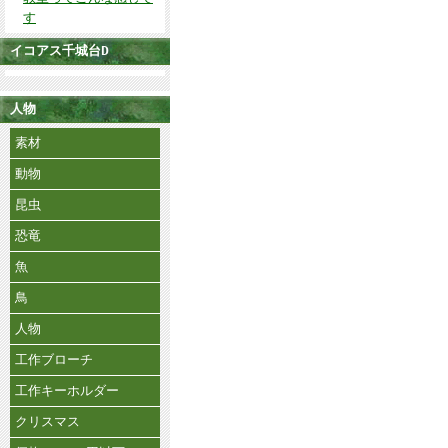
す
イコアス千城台D
人物
素材
動物
昆虫
恐竜
魚
鳥
人物
工作ブローチ
工作キーホルダー
クリスマス