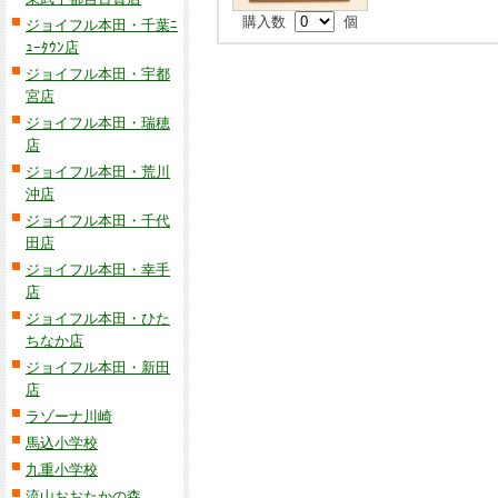
購入数
個
ジョイフル本田・千葉ﾆ
ｭｰﾀｳﾝ店
ジョイフル本田・宇都
宮店
ジョイフル本田・瑞穂
店
ジョイフル本田・荒川
沖店
ジョイフル本田・千代
田店
ジョイフル本田・幸手
店
ジョイフル本田・ひた
ちなか店
ジョイフル本田・新田
店
ラゾーナ川崎
馬込小学校
九重小学校
流山おおたかの森