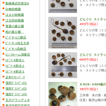
どんぐりの笠（コナ
船橋東武百貨店4
り ストラップ用
白梅幼稚園
はまの幼稚園
どんぐり ストラ
江古田幼稚園
495円(税込)
青葉の森公園
どんぐりの笠（ミズ
柏の葉公園
り ストラップ用
ﾋﾞﾊﾞﾎｰﾑ三郷店
ﾋﾞﾊﾞﾎｰﾑ埼玉大井
ﾋﾞﾊﾞﾎｰﾑ高崎店
ビバホーム鴻巣店
どんぐり ストラ
660円(税込)
ｴﾋﾟﾅｰﾙ那須１
どんぐりの笠（ミズ
ｴﾋﾟﾅｰﾙ那須２
り ストラップ用
ｴﾋﾟﾅｰﾙ那須３
足利ﾌﾗﾜｰﾊﾟｰｸ
蒲田ｸﾞﾗﾝﾃﾞｭｵ1
ＫＭ20-Ａ004栃
蒲田ｸﾞﾗﾝﾃﾞｭｵ2
385円(税込)
蒲田ｸﾞﾗﾝﾃﾞｭｵ3
工作用 木の実・栃
立川グランデュオ
注意）販売は栃の
東武宇都宮百貨店