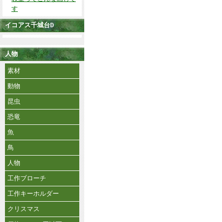
す
イコアス千城台D
人物
素材
動物
昆虫
恐竜
魚
鳥
人物
工作ブローチ
工作キーホルダー
クリスマス