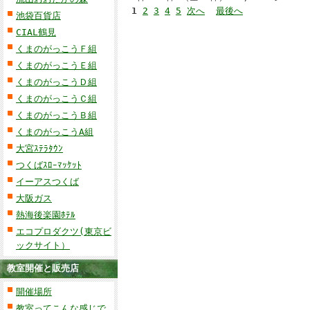
1
2
3
4
5
次へ
最後へ
池袋百貨店
CIAL鶴見
くまのがっこうＦ組
くまのがっこうＥ組
くまのがっこうＤ組
くまのがっこうＣ組
くまのがっこうＢ組
くまのがっこうA組
大宮ｽﾃﾗﾀｳﾝ
つくばｽﾛｰﾏｯｹｯﾄ
イーアスつくば
大阪ガス
熱海後楽園ﾎﾃﾙ
エコプロダクツ(東京ビ
ックサイト）
教室開催と販売店
開催場所
教室ってこんな感じで